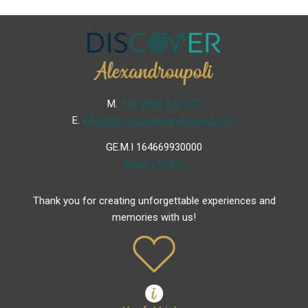
Μ.
+30 6936 846 647
Ε.
info@discoveralexandroupoli.com
GE.M.I 164669930000
Privacy Policy
Thank you for creating unforgettable experiences and
memories with us!