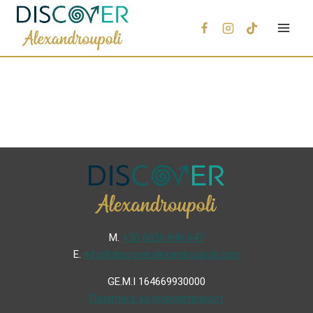
Μ.
+30 6936 846 647
Ε.
info@discoveralexandroupoli.com
GE.M.I 164669930000
Политика за поверителност