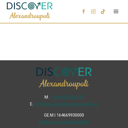
Μ.
+30 6936 846 647
Ε.
info@discoveralexandroupoli.com
GE.M.I 164669930000
Politica de confidențialitate