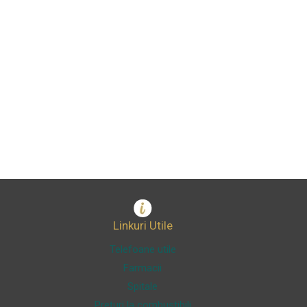
Linkuri Utile
Telefoane utile
Farmacii
Spitale
Prețuri la combustibili