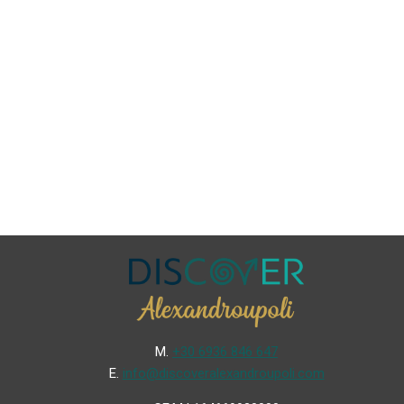
Μ.
+30 6936 846 647
Ε.
info@discoveralexandroupoli.com