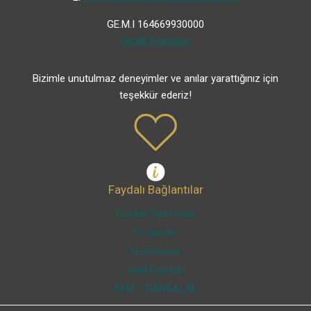
GE.M.I 164669930000
Gizlilik Politikası
Bizimle unutulmaz deneyimler ve anılar yarattığınız için
teşekkür ederiz!
Faydalı Bağlantılar
Faydalı Telefonlar
Eczaneler
Hastaneler
Yakıt Fiyatları
ATM – BANKALAR