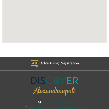
Μ.
+30 6936 846 647
Ε.
info@discoveralexandroupoli.com