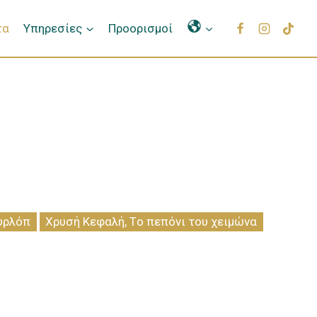
Γλώσσες
τα
Υπηρεσίες
Προορισμοί
υρλόπ
Χρυσή Κεφαλή, Tο πεπόνι του χειμώνα