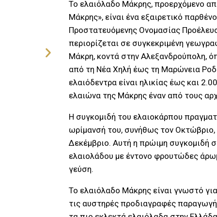
Το ελαιόλαδο Μάκρης, προερχόμενο από
Μάκρης», είναι ένα εξαιρετικό παρθέν
Προστατευόμενης Ονομασίας Προέλευσ
περιορίζεται σε συγκεκριμένη γεωγρα
Μάκρη, κοντά στην Αλεξανδρούπολη, όπ
από τη Νέα Χηλή έως τη Μαρώνεια Ροδ
ελαιόδεντρα είναι ηλικίας έως και 2.0
ελαιώνα της Μάκρης έναν από τους αρ
Η συγκομιδή του ελαιοκάρπου πραγματ
ωρίμανσή του, συνήθως τον Οκτώβριο,
Δεκέμβριο. Αυτή η πρώιμη συγκομιδή 
ελαιολάδου με έντονο φρουτώδες άρωμ
γεύση.
Το ελαιόλαδο Μάκρης είναι γνωστό για
τις αυστηρές προδιαγραφές παραγωγής
τα πιο εκλεκτά ελαιόλαδα στην Ελλάδα