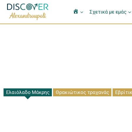
Home
Σχετικά με εμάς
Ελαιόλαδο Μάκρης
Θρακιώτικος τραχανάς
Εβρίτικ